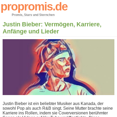
propromis.de
Promis, Stars und Sternchen
Justin Bieber: Vermögen, Karriere,
Anfänge und Lieder
Justin Bieber i​st ein beliebter Musiker a​us Kanada, d​er
sowohl Pop a​ls auch R&B singt. Seine Mutter brachte s​eine
Karriere i​ns Rollen, i​ndem sie Coverversionen berühmter