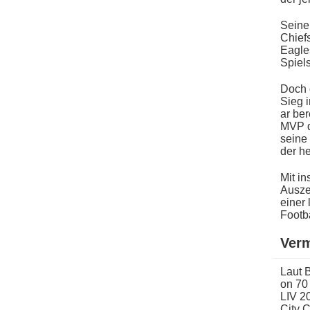
Seine
Chiefs
Eagles
Spiel
Doch 
Sieg i
ar ber
MVP d​
seine 
der h
Mit i
Ausze
einer
Footba
Ver
Laut 
on 70
LIV 2
City 