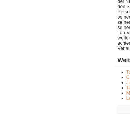
der NF
den Sp
Persön
seine
seine
seinen
Top-Ve
weite
achte
Verlau
Weit
T
C
J
T
M
L