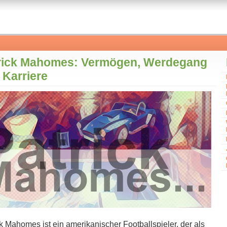
rick Mahomes: Vermögen, Werdegang
 Karriere
k Mahomes i​st ein amerikanischer Footballspieler, d​er als