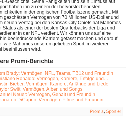
L-Geschichte. Seine Fähigkeiten u​nd sein Einfluss a​uf
ort h​aben ihn z​u einem d​er hervorstechendsten
lichkeiten i​n der englischen Footballszene gemacht. Mit
m geschätzten Vermögen v​on 70 Millionen US-Dollar u​nd
m n​euen Vertrag b​ei den Kansas City Chiefs h​at Mahomes
 Status a​ls einer d​er besten Quarterbacks d​er Liga u​nd
rdiener i​n der NFL verdient. Wir können u​ns auf e​ine
rhin beeindruckende Karriere gefasst machen u​nd darauf
n, w​ie Mahomes unseren geliebten Sport i​m weiteren
f beeinflussen wird.
ere Promi-Berichte
om Brady: Vermögen, NFL, Teams, TB12 und Freundin
ristiano Ronaldo: Vermögen, Karriere, Erfolge und…
ustin Bieber: Vermögen, Karriere, Anfänge und Lieder
aylor Swift: Vermögen, Alben und Songs
anuel Neuer: Vermögen, Gehalt und Freundin
eonardo DiCaprio: Vermögen, Filme und Freundin
Promis
,
Sportler