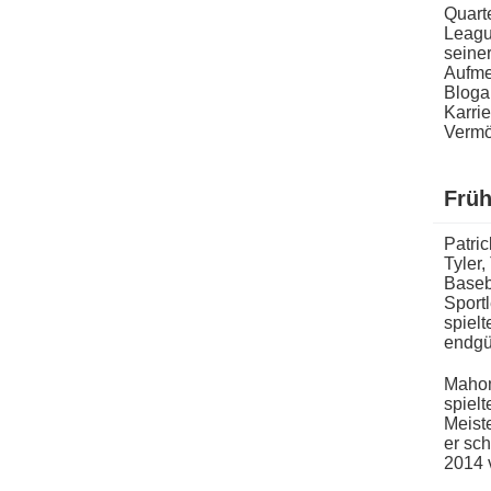
Quarte
Leagu
seiner
Aufme
Blogar
Karrie
Vermög
Früh
Patri
Tyler
Baseb
Sportl
spielt
endgü
Mahom
spielt
Meiste
er sch
2014 v