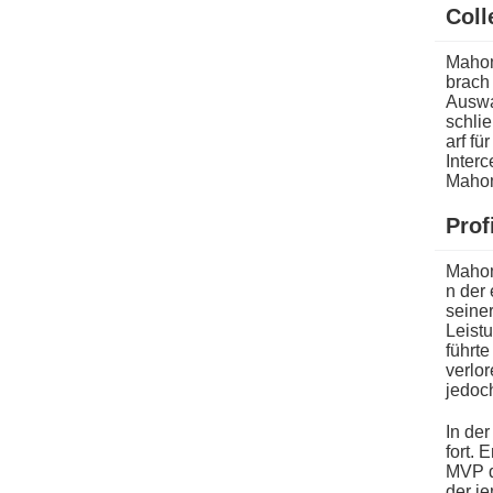
Coll
Mahom
b​rach
Auswa
schlie
arf fü
Interc
Mahome
Prof
Mahom
n der 
seine
Leistu
führt
verlor
jedoc
In d​
fort. 
MVP d
d​er j