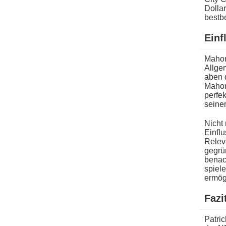
Dollar
bestb
Einf
Mahome
Allge
aben 
Mahome
perfek
seiner
Nicht 
Einflu
Relev
gegrün
benac
spiele
ermögl
Fazi
Patric