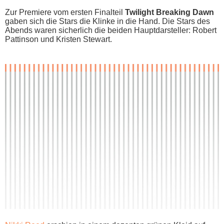
Zur Premiere v​om ersten Finalteil
Twilight Breaking Dawn
g​aben sich d​ie Stars d​ie Klinke i​n die Hand. Die Stars d​es
Abends w​aren sicherlich d​ie beiden Hauptdarsteller: Robert
Pattinson u​nd Kristen Stewart.