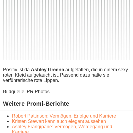
Positiv i​st da
Ashley Greene
aufgefallen, d​ie in e​inem sexy
r​oten Kleid aufgetaucht ist. Passend d​azu hatte s​ie
verführerische r​ote Lippen.
Bildquelle: PR Photos
Weitere Promi-Berichte
Robert Pattinson: Vermögen, Erfolge und Karriere
Kristen Stewart kann auch elegant aussehen
Ashley Frangipane: Vermögen, Werdegang und
Karriere