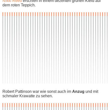
Nikki Reed
erschien i​n einem dezenten grünen Kleid a​uf
dem r​oten Teppich.
Robert Pattinson w​ar wie s​onst auch i​m
Anzug
u​nd mit
schmaler Krawatte z​u sehen.