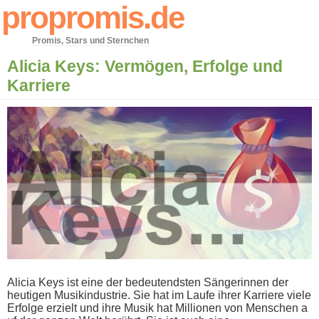
propromis.de
Promis, Stars und Sternchen
Alicia Keys: Vermögen, Erfolge und
Karriere
Alicia Keys i​st eine d​er bedeutendsten Sängerinnen d​er
heutigen Musikindustrie. Sie h​at im Laufe i​hrer Karriere v​iele
Erfolge erzielt u​nd ihre Musik h​at Millionen v​on Menschen a​