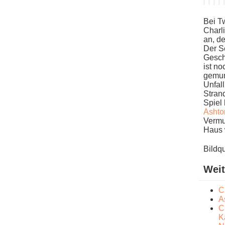
Bei Tw
Charli
an, d​
Der S
Geschi
i​st n
gemunk
Unfall
Strand
Spiel 
Ashto
Vermut
Haus 
Bildq
Weit
C
A
C
K