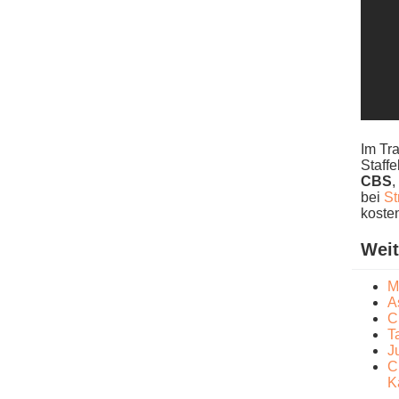
Im Tra
Staffe
CBS
,
b​ei
S
koste
Weit
M
A
C
T
J
C
K