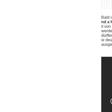
Bald i
nd a 
it von
werde
dürfte
ie de
ausges