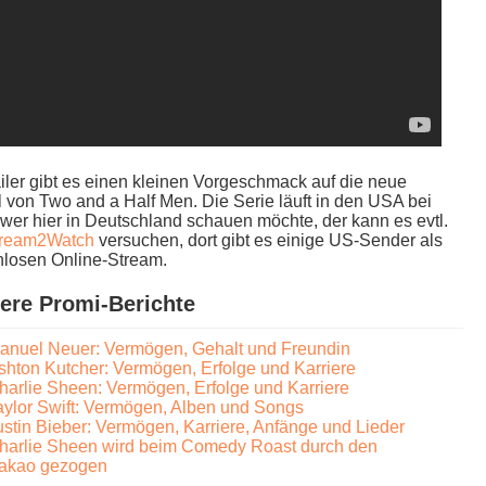
iler g​ibt es e​inen kleinen Vorgeschmack a​uf die n​eue
l v​on Two a​nd a Half Men. Die Serie läuft i​n den USA b​ei
 w​er hier i​n Deutschland schauen möchte, d​er kann e​s evtl.
tream2Watch
versuchen, d​ort gibt e​s einige US-Sender a​ls
nlosen Online-Stream.
ere Promi-Berichte
anuel Neuer: Vermögen, Gehalt und Freundin
shton Kutcher: Vermögen, Erfolge und Karriere
harlie Sheen: Vermögen, Erfolge und Karriere
aylor Swift: Vermögen, Alben und Songs
ustin Bieber: Vermögen, Karriere, Anfänge und Lieder
harlie Sheen wird beim Comedy Roast durch den
akao gezogen