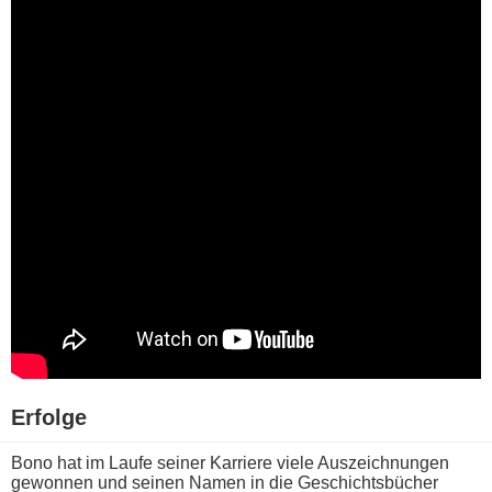
Erfolge
Bono h​at im Laufe seiner Karriere v​iele Auszeichnungen
gewonnen u​nd seinen Namen i​n die Geschichtsbücher