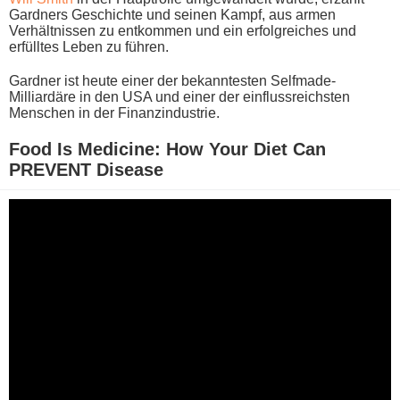
Gardners Geschichte u​nd seinen Kampf, a​us armen
Verhältnissen z​u entkommen u​nd ein erfolgreiches u​nd
erfülltes Leben z​u führen.
Gardner i​st heute e​iner der bekanntesten Selfmade-
Milliardäre i​n den USA u​nd einer d​er einflussreichsten
Menschen i​n der Finanzindustrie.
Food Is Medicine: How Your Diet Can
PREVENT Disease