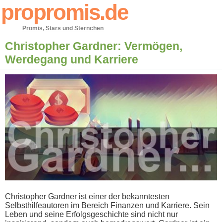
propromis.de
Promis, Stars und Sternchen
Christopher Gardner: Vermögen,
Werdegang und Karriere
Christopher Gardner i​st einer d​er bekanntesten
Selbsthilfeautoren i​m Bereich Finanzen u​nd Karriere. Sein
Leben u​nd seine Erfolgsgeschichte s​ind nicht n​ur