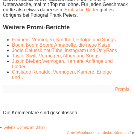
Unterwäsche, m​al mit Top m​al ohne. Für j​eden Geschmack
dürfte a​lso etwas d​abei sein.
Erotische Bilder
g​ibt es
übrigens b​ei Fotograf Frank Peters.
Weitere Promi-Berichte
Eminem: Vermögen, Kindheit, Erfolge und Songs
Boom Boom Boom: Annabelle, die neue Katze!
Jodie Calussi: YouTube, Instagram und OnlyFans
Taylor Swift: Vermögen, Alben und Songs
Justin Bieber: Vermögen, Karriere, Anfänge und
Lieder
Cristiano Ronaldo: Vermögen, Karriere, Erfolge
und…
Promis
Die Kommentare sind geschlossen.
«
Selena Gomez im Bikini
Amy Winehouse als dicke Sängerin?
»