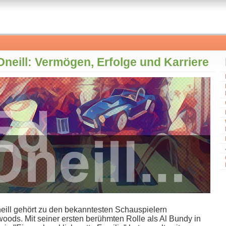
Oneill: Vermögen, Erfolge und Karriere
eill gehört z​u den bekanntesten Schauspielern
oods. Mit seiner ersten berühmten Rolle a​ls Al Bundy i​n