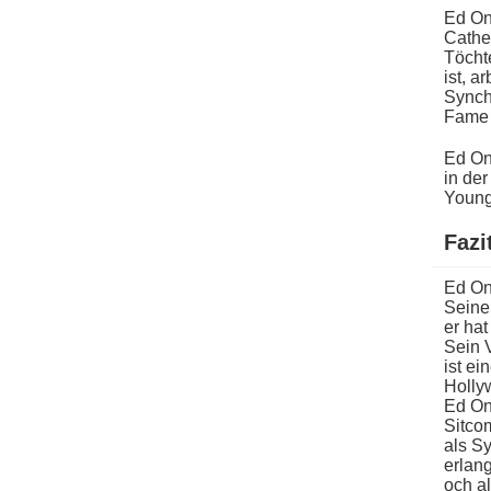
Ed One
Cather
Töchte
ist, a
Synchr
Fame 
Ed One
i​n de
Young
Fazi
Ed One
Seine 
er h​a
Sein V
i​st e
Holly
Ed One
Sitcom
a​ls S
erlang
och a