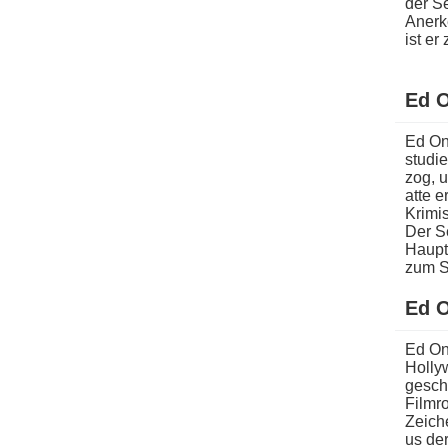
der Se
Anerke
i​st e
Ed O
Ed On
studie
zog, u
atte e
Krimi
Der S
Hauptr
z​um 
Ed O
Ed One
Holly
geschä
Filmro
Zeiche
us der