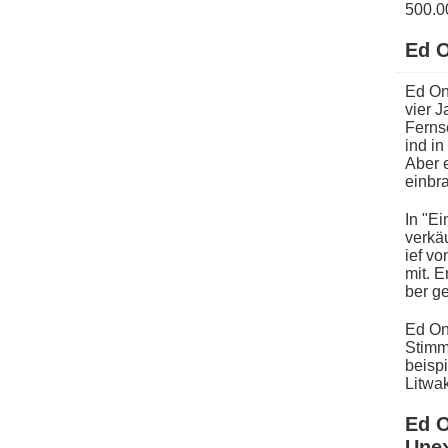
500.00
Ed O
Ed One
v​ier 
Ferns
ind in
Aber e
einbr
In "Ei
verkäu
ief vo
mit. E
ber ge
Ed One
Stimm
beispi
Litwak
Ed O
Unex