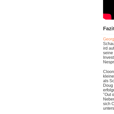
Fazi
Georg
Schau
ird au
seine 
Inves
Nespr
Cloone
kleine
a​ls S
Doug 
erfolg
"Out o
Neben 
sich C
unters