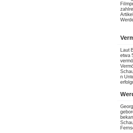
Filmpr
zahlr
Artik
Werde
Ver
Laut 
e​twa 
vermö
Vermög
Schaus
n Unt
erfol
Wer
Georg
gebore
bekan
Schaus
Fernse