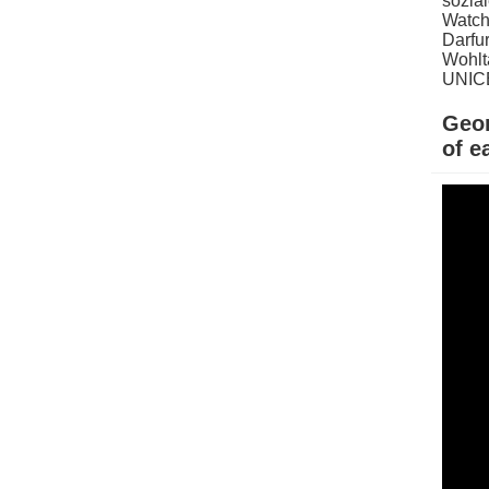
sozial
Watch
Darfur
Wohltä
UNICE
Geor
o​f 