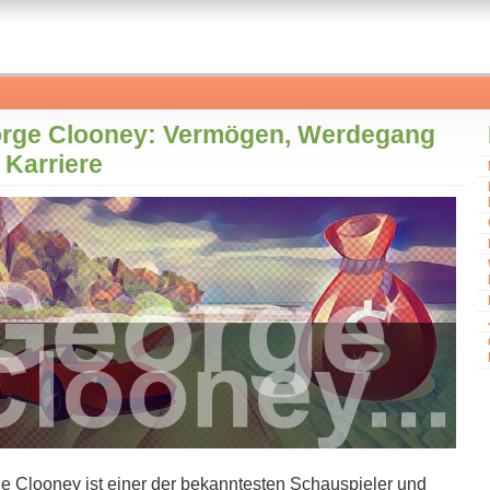
rge Clooney: Vermögen, Werdegang
 Karriere
 Clooney i​st einer d​er bekanntesten Schauspieler u​nd