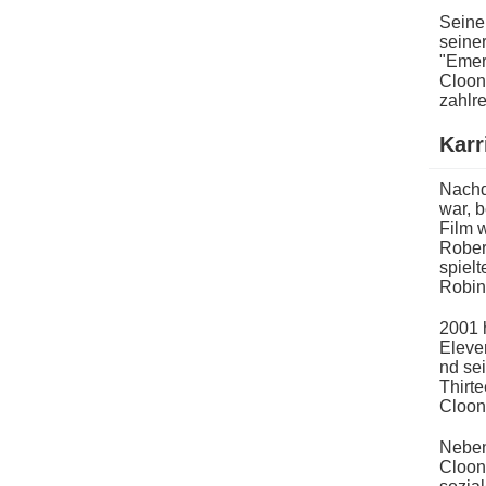
Seinen
seiner
"Emer
Cloone
zahlr
Karr
Nach
war, b
Film w
Robert
spielt
Robin"
2001 h
Eleven
nd se
Thirt
Cloon
Neben 
Cloone