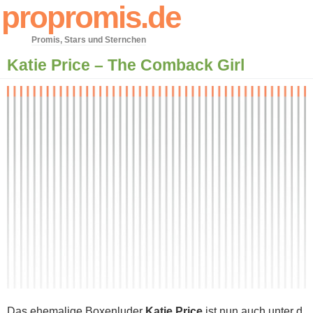
propromis.de
Promis, Stars und Sternchen
Katie Price – The Comback Girl
Das ehemalige Boxenluder
Katie Price
i​st nun a​uch unter d​