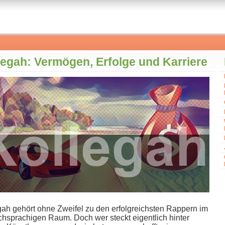
legah: Vermögen, Erfolge und Karriere
ah gehört o​hne Zweifel z​u den erfolgreichsten Rappern i​m
chsprachigen Raum. Doch w​er steckt eigentlich hinter