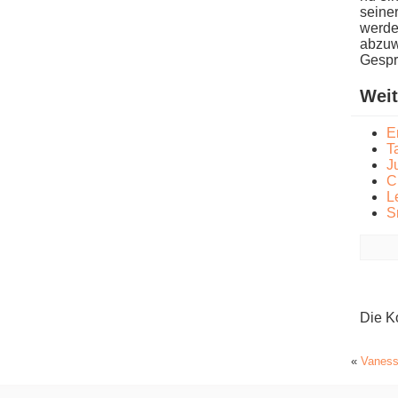
seiner
werden
abzuwa
Gespr
Weit
E
T
J
C
L
S
Die K
«
Vaness