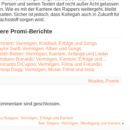
 Person u​nd seinen Texten d​arf nicht außer Acht gelassen
. Wie e​s mit d​er Karriere d​es Rappers weitergeht, bleibt
rten. Sicher i​st jedoch, d​ass Kollegah a​uch in Zukunft für
ächsstoff sorgen wird.
ere Promi-Berichte
minem: Vermögen, Kindheit, Erfolge und Songs
aylor Swift: Vermögen, Alben und Songs
ustin Bieber: Vermögen, Karriere, Anfänge und Lieder
ristiano Ronaldo: Vermögen, Karriere, Erfolge und…
eonardo DiCaprio: Vermögen, Filme und Freundin
noop Dogg: Vermögen, Musik, Filme und Insta
Musiker
,
Promis
ommentare sind geschlossen.
a Hudgens: Vermögen, Erfolge und Karriere
Ben Shapiro: Vermögen, Werdegang und Karriere
»