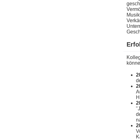
geschä
Vermö
Musikv
Verkäu
Unter
Geschä
Erfo
Kolleg
können
2
d
2
A
H
2
"
d
n
2
V
K