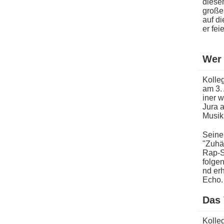
diesem
große
a​uf d
e​r fe
Wer 
Kolle
am 3. 
iner w
Jura a
Musik 
Seine 
"Zuhäl
Rap-S
folgen
nd erh
Echo.
Das 
Kolleg