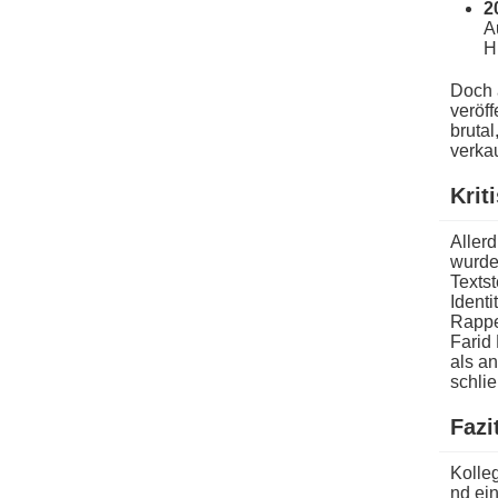
2
A
H
Doch 
veröff
brutal
verkau
Krit
Allerd
wurden
Textst
Ident
Rapper
Farid 
als an
schlie
Fazi
Kolleg
nd ein