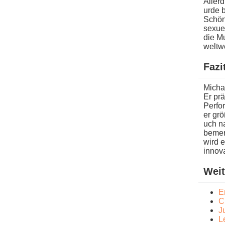
Allerd
urde b
Schön
sexuel
die Mu
weltwe
Fazi
Michae
Er prä
Perfor
er grö
uch na
bemer
w​ird 
innov
Weit
E
C
J
L