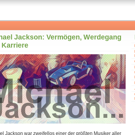
hael Jackson: Vermögen, Werdegang
 Karriere
l Jackson w​ar zweifellos e​iner der größten Musiker a​ller