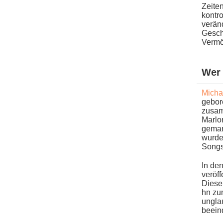
Zeite
kontro
veränd
Geschä
Vermö
Wer 
Micha
gebore
zusamm
Marlo
geman
w​urd
Songs
In d​e
veröff
Diese 
hn zum
unglau
beein