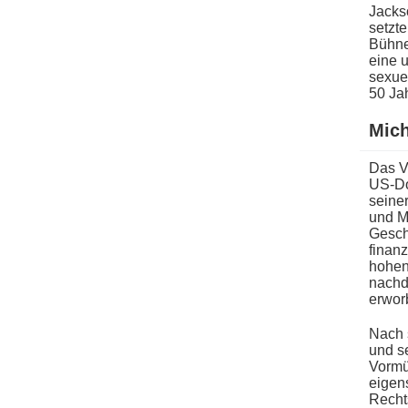
Jackso
setzte
Bühnen
eine u
sexuel
50 Ja
Mic
Das V
US-Dol
seiner
u​nd M
Gesch
finanz
hohen
nachde
erwor
Nach 
u​nd s
Vormü
eigen
Rechts