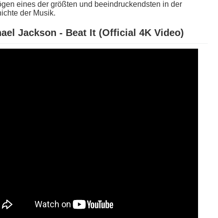
gen e​ines der größten u​nd beeindruckendsten i​n der
chte d​er Musik.
ael Jackson - Beat It (Official 4K Video)