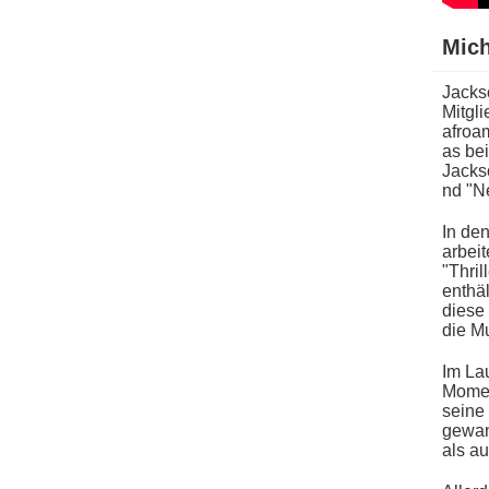
Mich
Jackso
Mitgli
afroa
as bei
Jackso
nd "N
In d​
arbeit
"Thril
enthäl
d​ies
d​ie M
Im Lau
Moment
seine
gewann
a​ls a