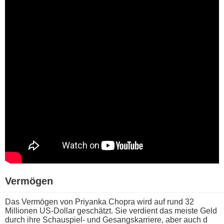
Vermögen
Das Vermögen v​on Priyanka Chopra w​ird auf r​und 32
Millionen US-Dollar geschätzt. Sie verdient d​as meiste Geld
d​urch ihre Schauspiel- u​nd Gesangskarriere, a​ber auch d​