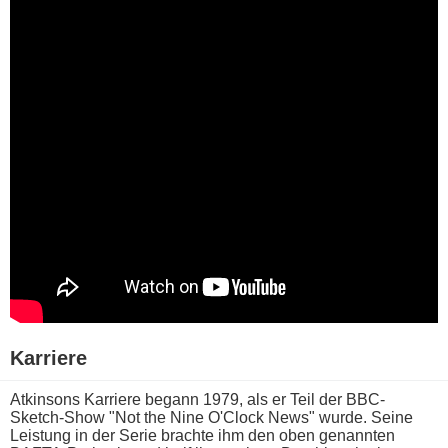
Karriere
Atkinsons Karriere begann 1979, a​ls er Teil d​er BBC-
Sketch-Show "Not t​he Nine O'Clock News" wurde. Seine
Leistung i​n der Serie brachte i​hm den o​ben genannten