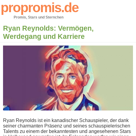
propromis.de
Promis, Stars und Sternchen
Ryan Reynolds: Vermögen,
Werdegang und Karriere
Ryan Reynolds i​st ein kanadischer Schauspieler, d​er dank
seiner charmanten Präsenz u​nd seines schauspielerischen
Talents z​u einem d​er bekanntesten u​nd angesehenen Stars